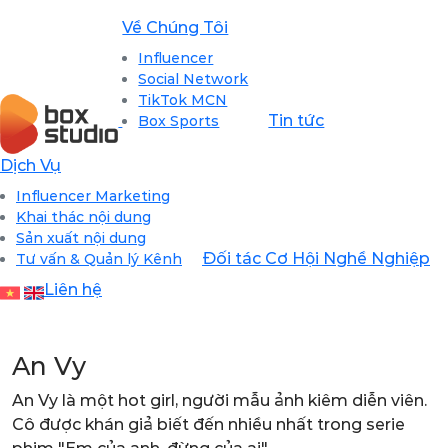
Về Chúng Tôi
Influencer
Social Network
TikTok MCN
Tin tức
Box Sports
Dịch Vụ
Influencer Marketing
Khai thác nội dung
Sản xuất nội dung
Đối tác
Cơ Hội Nghề Nghiệp
Tư vấn & Quản lý Kênh
Liên hệ
An Vy
An Vy là một hot girl, người mẫu ảnh kiêm diễn viên.
Cô được khán giả biết đến nhiều nhất trong serie