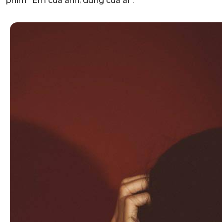
phim "Em của anh, đừng của ai".