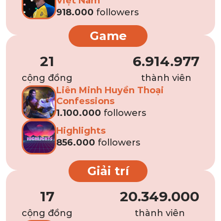
Việt Nam
918.000
followers
Game
21
6.914.977
cộng đồng
thành viên
Liên Minh Huyền Thoại
Confessions
1.100.000
followers
Highlights
856.000
followers
Giải trí
17
20.349.000
cộng đồng
thành viên