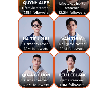
QUỲNH ALEE
Lifestyle, eSports
Lifestyle streamer
streamer
7.5M followers
12.2M followers
HÀ TIỀU PHU
VĂN TÙNG
Game streamer
No.1 game caster
1.1M followers
1.1M followers
QUANG CUỐN
HIẾU LEBLANC
Game streamer
Game streamer
4.3M followers
1.8M followers