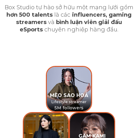
Box Studio tự hào sở hữu một mạng lưới gồm
hơn 500 talents
là các
influencers, gaming
streamers
và
bình luận viên giải đấu
eSports
chuyên nghiệp hàng đầu.
MÈO SAO HOẢ
Lifestyle streamer
5M followers
GẤM KAMI