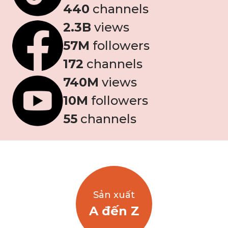
440
channels
2
.3B
views
57
M
followers
172
channels
740
M
views
10
M
followers
55
channels
Sản xuất
A đến Z