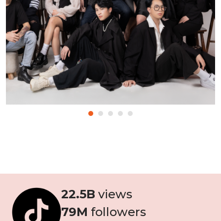
22
.5B
views
79
M
followers