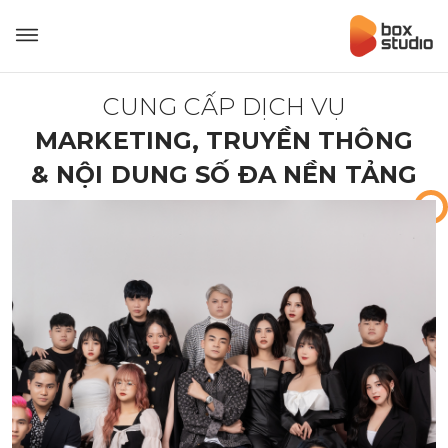
Giới thiệu
CUNG CẤP DỊCH VỤ
Tin tức
MARKETING, TRUYỀN THÔNG
Tuyển dụng
& NỘI DUNG SỐ ĐA NỀN TẢNG
LIÊN HỆ