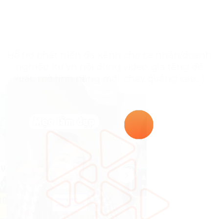
Hỗ trợ phát triển đa kênh cho cá nhân/doanh
nghiệp (tư vn nội dung video, gia tăng đề
xuất, mở tính năng mới, chạy quảng cáo,...)