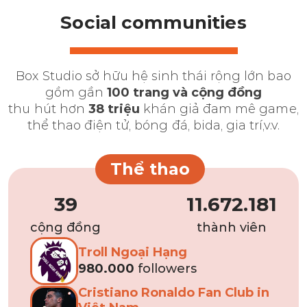
Social communities
Box Studio sở hữu hệ sinh thái rộng lớn bao
gồm gần
100 trang và cộng đồng
thu hút hơn
38 triệu
khán giả đam mê game,
thể thao điện tử, bóng đá, bida, gia trí,v.v.
Thể thao
39
11.672.181
cộng đồng
thành viên
Troll Ngoại Hạng
980.000
followers
Cristiano Ronaldo Fan Club in