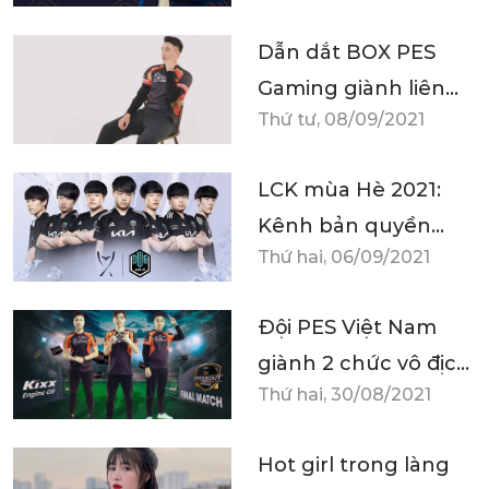
ngôi sao như
Dẫn dắt BOX PES
ShowMaker, Chovy
Gaming giành liên
đến với khán giả Việt
Thứ tư, 08/09/2021
tiếp 2 chức vô địch
vào năm tới"
Thái Lan, Quân Bi
LCK mùa Hè 2021:
khiếm tốn: 'Chỉ đạt
Kênh bản quyền
2/4 mục tiêu'
Thứ hai, 06/09/2021
tiếng Việt vượt mức
thành công, Box Việt
Đội PES Việt Nam
Nam thiết lập chuẩn
giành 2 chức vô địch
mực mới
Thứ hai, 30/08/2021
ở Thái Lan
Hot girl trong làng