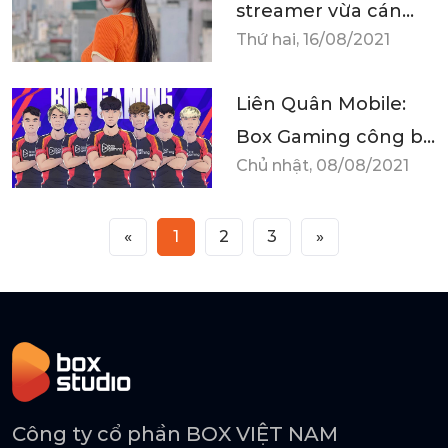
streamer vừa cán
Thứ hai, 16/08/2021
mốc triệu follow
khiến nhiều người
Liên Quân Mobile:
nể phục
Box Gaming công bố
Chủ nhật, 08/08/2021
đội hình dự ĐTDV
mùa Đông 2021
«
1
2
3
»
Công ty cổ phần BOX VIỆT NAM