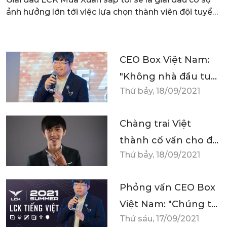
Đ
ảnh hưởng lớn tới việc lựa chọn thành viên đội tuyển
O
Hàn Quốc đi tham dự ASIAD 20022 vào tháng 9 tới,
t
đây sẽ là hy vọng để các tuyển thủ này đoạt huy
chương, có cơ hội được miễn nghĩa vụ quân sự.
CEO Box Việt Nam:
"Không nhà đầu tư
Thứ bảy, 18/09/2021
nào lại từ chối
‘miếng bánh’ thể
Chàng trai Việt
thao điện tử"
thành cố vấn cho đội
Thứ bảy, 18/09/2021
eSports Hàn Quốc
Phỏng vấn CEO Box
Việt Nam: "Chúng tôi
Thứ sáu, 17/09/2021
kỳ vọng sẽ đưa các