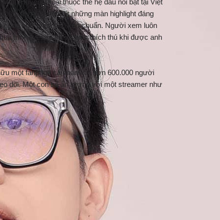
Minh Huyền Thoại thuộc thế hệ đầu nổi bật tại Việt
 Olaf, anh có không ít những màn highlight đáng
tốt cũng như phân tích kèo chuẩn. Người xem luôn
uá trình livestream và luôn thích thú khi được anh
ữu một fanpage cá nhân với hơn 600.000 người
eo dõi. Một con số ấn tượng với một streamer như