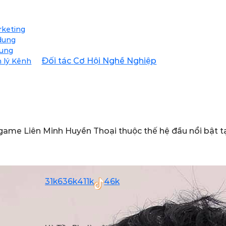
rketing
 dung
dung
Đối tác
Cơ Hội Nghề Nghiệp
 lý Kênh
game Liên Minh Huyền Thoại thuộc thế hệ đầu nổi bật tạ
31k
636k
411k
46k