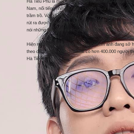
Hà Tiều Phu là một trong những streamer tự game Liên 
Nam, nổi tiếng nhờ kỹ năng thượng thừa cùng vị tướng
trầm trồ. Với khả năng tính toán sát thương Olaf cực 
rút ra được kinh nghiệm mà Hà Tiều Phu chia sẻ trong q
nói những hiểu biết của mình về LMHT.
Hiện nay nhờ sự ủng hộ của người xem anh đang sở h
theo dõi và một kênh Youtube có hơn 400.000 người th
Hà Tiều Phu.