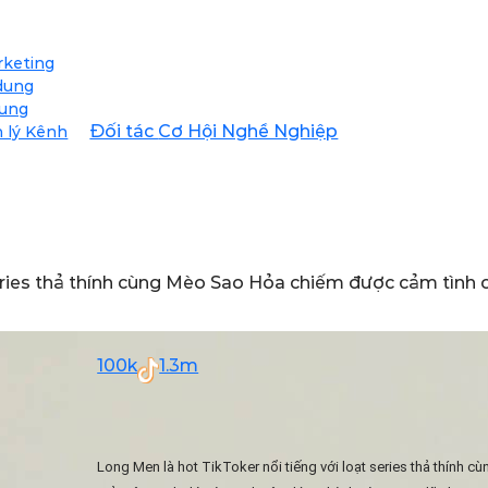
rketing
 dung
dung
Đối tác
Cơ Hội Nghề Nghiệp
 lý Kênh
series thả thính cùng Mèo Sao Hỏa chiếm được cảm tình c
100k
1.3m
Long Men là hot TikToker nổi tiếng với loạt series thả thính 