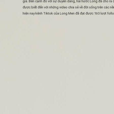
giả. Bên cạnh đó với sự duyên dáng, hài hước Long đã cho ra đờ
được biết đến với những video chia sẻ về đời sống trên các n
hiện nay kênh Tiktok của Long Men đã đạt được 1tr3 lượt follow