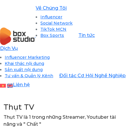
Về Chúng Tôi
Influencer
Social Network
TikTok MCN
Tin tức
Box Sports
Dịch Vụ
Influencer Marketing
Khai thác nội dung
Sản xuất nội dung
Đối tác
Cơ Hội Nghề Nghiệp
Tư vấn & Quản lý Kênh
Liên hệ
Thụt TV
Thụt TV là 1 trong những Streamer, Youtuber tài
năng và " Chất "