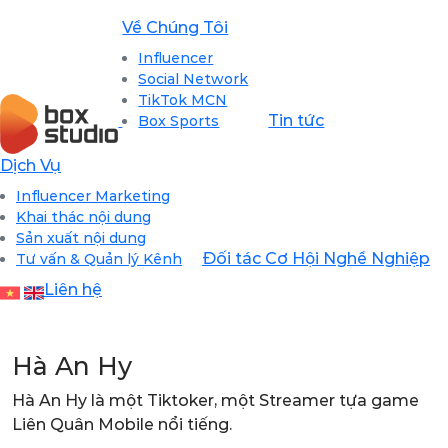
Về Chúng Tôi
Influencer
Social Network
TikTok MCN
Tin tức
Box Sports
Dịch Vụ
Influencer Marketing
Khai thác nội dung
Sản xuất nội dung
Đối tác
Cơ Hội Nghề Nghiệp
Tư vấn & Quản lý Kênh
Liên hệ
Hà An Hy
Hà An Hy là một Tiktoker, một Streamer tựa game
Liên Quân Mobile nổi tiếng.