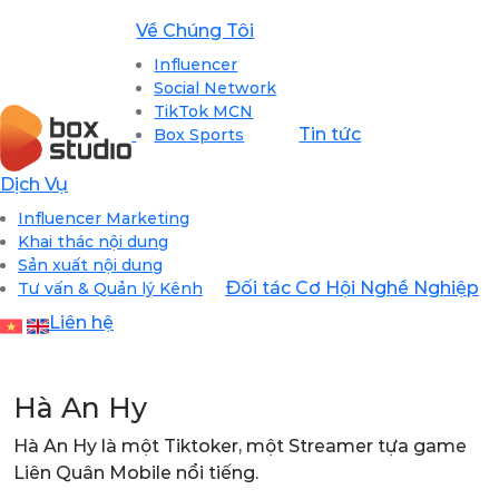
Về Chúng Tôi
Influencer
Social Network
TikTok MCN
Tin tức
Box Sports
Dịch Vụ
Influencer Marketing
Khai thác nội dung
Sản xuất nội dung
Đối tác
Cơ Hội Nghề Nghiệp
Tư vấn & Quản lý Kênh
Liên hệ
Hà An Hy
Hà An Hy là một Tiktoker, một Streamer tựa game
Liên Quân Mobile nổi tiếng.