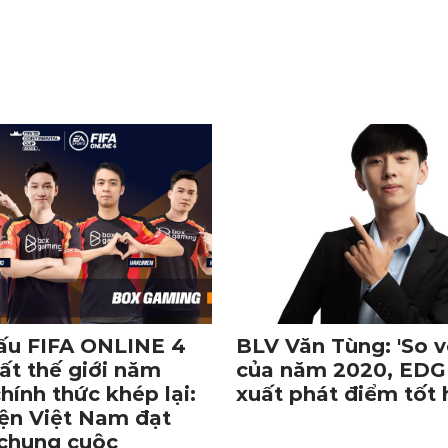
đấu FIFA ONLINE 4
BLV Văn Tùng: 'So v
ất thế giới năm
của năm 2020, EDG
hính thức khép lại:
xuất phát điểm tốt 
iện Việt Nam đạt
 chung cuộc