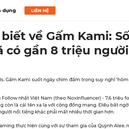
n dụng
LIÊN HỆ
biết về Gấm Kami: Số
 có gần 8 triệu người
ls, Gấm Kami suốt ngày chìm đắm trong suy nghĩ 'hôm n
Follow nhất Việt Nam (theo Noxinfluencer) - 7,6 triệu 
g còn là cái tên xa lạ với cộng đồng mạng. Điều bất ng
gười nổi tiếng khác phải mất nhiều thời gian hơn.
 Xgaming thực hiện cùng với sự tham gia của Quỳnh Alee