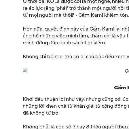
Ở thời đại KOLs được coi là một nghề, nhiều 
ra áp lực rằng 'phải' trở thành một người nổi
từ mọi người mà thôi!' - Gấm Kami khiêm tốn.
Hơn nữa, quyết định này của Gấm Kami lại nhận
ủng hộ những việc mình làm, thậm chí là yêu 
mình đứng đầu danh sách tìm kiếm.
Không chỉ bố mẹ, mà cô dì chú bác đều xem v
Gấm K
Khởi đầu thuận lợi như vậy, nhưng cũng có lúc
những lời khen chê từ khán giả, từ cộng đồng
đã không từ bỏ.
Không phải là con số 7 hay 8 triệu người the