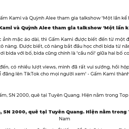
ami và Quỳnh Alee tham gia talkshow 'Một lần k
c ảnh mặc áo dài, thì Gấm Kami được biết đến từ một đ
 cô nàng. Được biết, cô nàng bắt đầu học chơi bida từ nă
i bida với bố, bida cũng chính là 'cầu nối' giữa hai bố co
 đến, có nhiều lượt views, mình đã rất vui sướng, hồi 
để đăng lên TikTok cho mọi người xem' - Gấm Kami thành
 SN 2000, quê tại Tuyên Quang. Hiện nằm trong 
Nam