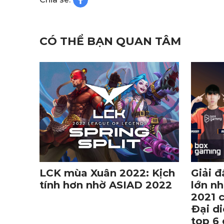
CÓ THỂ BẠN QUAN TÂM
LCK mùa Xuân 2022: Kịch
Giải 
tính hơn nhờ ASIAD 2022
lớn nh
2021 c
Đại d
top 6