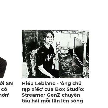
ới SN
Hiếu Leblanc - 'ông chủ
 có
rạp xiếc' của Box Studio:
hơn'
Streamer GenZ chuyên
tấu hài mỗi lần lên sóng