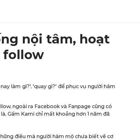
ng nội tâm, hoạt
 follow
ay làm gì?', 'quay gì?' để phục vụ người hâm
follow, ngoài ra Facebook và Fanpage cũng có
ờ là, Gấm Kami chỉ mất khoảng hơn 1 năm đã
, những điều mà người hâm mộ chưa biết về cơ