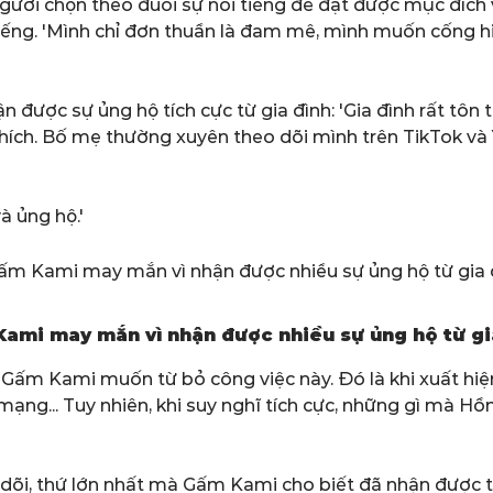
người chọn theo đuổi sự nổi tiếng để đạt được mục đích
 tiếng. 'Mình chỉ đơn thuần là đam mê, mình muốn cống h
 được sự ủng hộ tích cực từ gia đình: 'Gia đình rất tôn
thích. Bố mẹ thường xuyên theo dõi mình trên TikTok và
à ủng hộ.'
ami may mắn vì nhận được nhiều sự ủng hộ từ gi
 Gấm Kami muốn từ bỏ công việc này. Đó là khi xuất hiện 
 mạng... Tuy nhiên, khi suy nghĩ tích cực, những gì mà 
o dõi, thứ lớn nhất mà Gấm Kami cho biết đã nhận được 