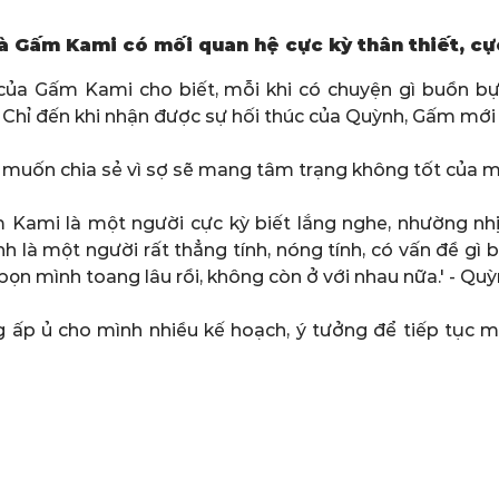
à Gấm Kami có mối quan hệ cực kỳ thân thiết, cự
 của Gấm Kami cho biết, mỗi khi có chuyện gì buồn b
 Chỉ đến khi nhận được sự hối thúc của Quỳnh, Gấm mới
g muốn chia sẻ vì sợ sẽ mang tâm trạng không tốt của 
 Kami là một người cực kỳ biết lắng nghe, nhường nhị
 là một người rất thẳng tính, nóng tính, có vấn đề gì b
ọn mình toang lâu rồi, không còn ở với nhau nữa.' - Quỳ
ấp ủ cho mình nhiều kế hoạch, ý tưởng để tiếp tục 