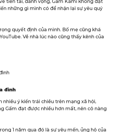
 về tiền tài, danh vọng, Gấm Kami không đặt
iến những gì mình có để nhận lại sự yêu quý
 trọng quyết định của mình. Bố mẹ cũng khá
 YouTube. Về nhà lúc nào cũng thấy kênh của
a đình
nhiều ý kiến trái chiều trên mạng xã hội,
Hồng Gấm đạt được nhiều hơn mất, nên cô nàng
trong 1 năm qua đó là sự yêu mến, ủng hộ của